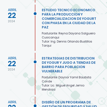
ABRIL
ESTUDIO TECNICO ECONOMICO
22
PARA LA PRODUCCION Y
COMERCIALIZACION DE YOGURT
2024
CON PHASA EN LA CIUDAD DE LA
PAZ
Postulante: Reyna Dayana Salgueiro
Cusicanqui
Tutor: Ing. Dennis Orlando Bustillos
Tarqui
ABRIL
ESTRATEGIAS DE DISTRIBUCION
22
DE YOGUR Y JUGO A TIENDAS DE
BARRIO PARA POBLACION
2024
VULNERABLE
Postulante: Daynor Yamil Bautista
Conde
Tutor: Lic. Miguel Angel Jemio
Mendoza
ABRIL
DISEÑO DE UN PROGRAMA DE
GESTIÓN DE SEGURIDAD Y SALUD