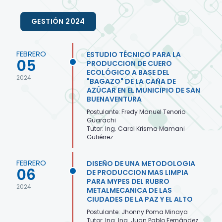
GESTIÓN 2024
FEBRERO
ESTUDIO TÉCNICO PARA LA
05
PRODUCCION DE CUERO
ECOLÓGICO A BASE DEL
2024
"BAGAZO" DE LA CAÑA DE
AZÚCAR EN EL MUNICIPIO DE SAN
BUENAVENTURA
Postulante: Fredy Manuel Tenorio
Guarachi
Tutor: Ing. Carol Krisma Mamani
Gutiérrez
FEBRERO
DISEÑO DE UNA METODOLOGIA
06
DE PRODUCCION MAS LIMPIA
PARA MYPES DEL RUBRO
2024
METALMECANICA DE LAS
CIUDADES DE LA PAZ Y EL ALTO
Postulante: Jhonny Poma Minaya
Tutor: Ing. Ing. Juan Pablo Fernández