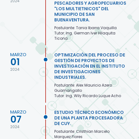
2024
PESCADORES Y AGROPECUARIOS
"LOS MULTIETNICOS" DEL
MUNICIPIO DE SAN
BUENAVENTURA.
Postulante: Tania Ibarra Vaquilla
Tutor: Ing. German Iver Hilaquita
Ticona
MARZO
OPTIMIZACIÓN DEL PROCESO DE
01
GESTIÓN DE PROYECTOS DE
INVESTIGACIÓN EN EL INSTITUTO
2024
DE INVESTIGACIONES
INDUSTRIALES.
Postulante: Alex Mauricio Azero
Guamangallo
Tutor: Ing. Wily Ricardo Luque Acho
MARZO
ESTUDIO TÉCNICO ECONÓMICO
07
DE UNA PLANTA PROCESADORA
DE CUY.
2024
Postulante: Cristhian Marcelo
Marquez Flores