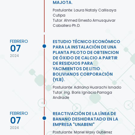
MAJOTA.
Postulante: Laura Nataly Callisaya
Cutipa
Tutor: Ahmed Ernesto Amusquivar
Caballero Ph.D.
FEBRERO
ESTUDIO TÉCNICO ECONÓMICO
07
PARA LA INSTALACIÓN DE UNA
PLANTA PILOTO DE OBTENCION
2024
DE ÓXIDO DE CALCIO A PARTIR
DE RESIDUOS PARA
YACIMIENTOS DE LITIO
BOLIVIANOS CORPORACIÓN
(YLB).
Postulante: Adriana Huarachi Isnado
Tutor: Ing. Boris Ignacio Parraga
Andrade
FEBRERO
REACTIVACIÓN DE LA LÍNEA DE
07
BANANO DESHIDRATADO EN LA
EMPRESA "UNABENI"
2024
Postulante: Mariel Maxy Gutiérrez