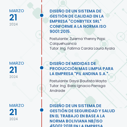
MARZO
DISEÑO DE UN SISTEMA DE
21
GESTIÓN DE CALIDAD EN LA
EMPRESA "CONBYTEX SRL"
2024
CONFORME A LA NORMA ISO
9001:2015.
Postulante: Zulema Yhenny Pajsi
Colquehuanca
Tutor: Ing. Fatima Carola Laura Ayala
MARZO
DISEÑO DE MEDIDAS DE
21
PRODUCCIÓN MAS LIMPIA PARA
LA EMPRESA "PIL ANDINA S.A.".
2024
Postulante: Daysi Bautista Mayta
Tutor: Ing. Boris Ignacio Parraga
Andrade
MARZO
DISEÑO DE UN SISTEMA DE
21
GESTIÓN DE SEGURIDAD Y SALUD
EN EL TRABAJO EN BASE A LA
2024
NORMA BOLIVIANA NB/ISO
45001:2018 EN LA EMPRESA