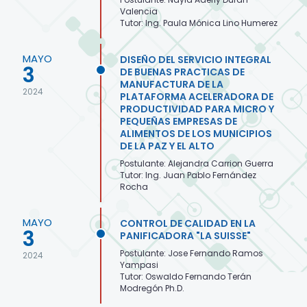
Valencia
Tutor: Ing. Paula Mónica Lino Humerez
MAYO
DISEÑO DEL SERVICIO INTEGRAL
3
DE BUENAS PRACTICAS DE
MANUFACTURA DE LA
2024
PLATAFORMA ACELERADORA DE
PRODUCTIVIDAD PARA MICRO Y
PEQUEÑAS EMPRESAS DE
ALIMENTOS DE LOS MUNICIPIOS
DE LA PAZ Y EL ALTO
Postulante: Alejandra Carrion Guerra
Tutor: Ing. Juan Pablo Fernández
Rocha
MAYO
CONTROL DE CALIDAD EN LA
3
PANIFICADORA "LA SUISSE"
Postulante: Jose Fernando Ramos
2024
Yampasi
Tutor: Oswaldo Fernando Terán
Modregón Ph.D.