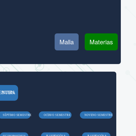
Malla
Materias
N BUEN
ENTU
R
A
SÉPTIMO SEMESTRE
O
C
T
A
VO SEMESTRE
NOVENO SEMESTRE
ÓNI
CIÓN &
CIÓN &
RECURSOS
A
M
A
Z
C
OS