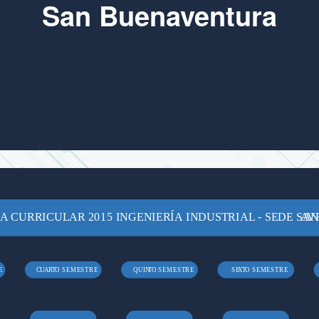
San Buenaventura
A CURRICULAR 2015 INGENIERÍA INDUSTRIAL - SEDE SA
A
V
E
C
U
A
R
T
O SEMESTRE
QUIN
T
O SEMESTRE
SE
X
T
O SEMESTRE