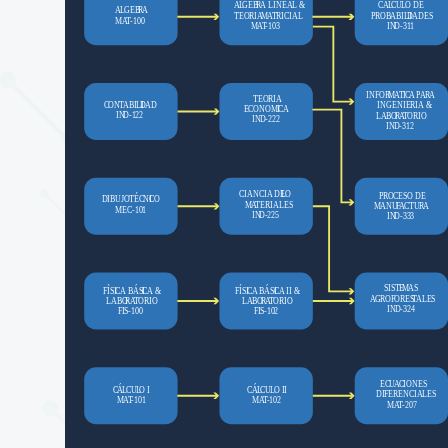
A
L
GEB
R
A LINEAL &
C
A
L
CU
L
O DE
A
L
GEB
R
A
TEORIA
M
A
TRICIAL
P
R
OBABILI
D
ADES
M
A
T
-100
M
A
T
-103
IN
D
-311
INFOR
M
A
TI
C
A
P
A
R
A
TEORIA
C
ON
T
ABILI
D
AD
INGENIERIA &
E
C
ONOMI
C
A
IN
D
-122
LABO
R
A
T
ORIO
IN
D
-222
IN
D
-312
CIANCIA DE
L
O
P
R
OCESO DE
TÉCNI
DIBUJO
C
O
M
A
TERIALES
M
ANU
F
A
C
TU
R
A
MEC-101
IN
D
-225
IN
D
-333
SISTE
M
AS
FÍSI
A BÁSI
FÍSI
A BÁSI
C
C
A &
C
C
A II &
A
G
R
OFORES
T
ALES
LABO
R
A
T
ORIO
LABO
R
A
T
ORIO
IN
D
-324
FI
S
-100
FI
S
-102
EC
U
A
CIONES
Á
Á
C
L
CU
L
O I
C
L
CU
L
O II
DIFERENCIALES
M
A
T
-101
M
A
T
-102
M
A
T
-207