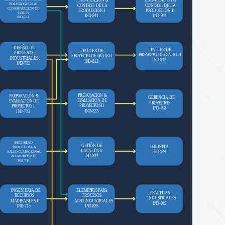
PLANIFI
C
A
PLANIFI
C
A
E
D
AFO
L
OGI
C
OS & 
C
ONT
R
OL DE LA
C
ONT
R
OL DE LA
C
ONSE
R
V
F
A
CION DE
CIÓN I
CIÓN II
P
R
ODU
C
P
R
ODU
C
SUE
L
OS
IN
D
-841
IN
D
-941
IN
D
-741
DISEÑO DE
T
ALLER DE
T
ALLER DE
P
R
OCESOS
P
R
O
Y
E
C
T
O DE G
R
ADO II
P
R
O
Y
E
C
T
O DE G
R
ADO I
INDUSTRIALES I
IN
D
-912
IN
D
-812
IN
D
-732
CIÓN &
PRE
P
A
R
A
CION &
PRE
P
A
R
A
GERENCIA DE
CIÓN DE
CIÓN DE
E
V
A
L
U
A
E
V
A
L
U
A
P
R
O
Y
E
C
T
OS
P
R
O
Y
E
C
T
OS II
P
R
O
Y
E
C
T
OS I
IN
D
-943
IN
D
-823
IN
D
-723
SEGURI
D
AD
TIÓN DE
G
E
L
OGISTI
C
A
INDUSTRIAL &
LA
C
ALI
D
AD
SA
L
UD OCU
P
A
CIONAL
IN
D
-944
IN
D
-844
& LABO
R
A
T
ORIO
IN
D
-734
INGENIERIA DE
ELEMEN
T
OS
P
A
R
A
P
R
A
C
TI
C
AS
RECURSOS
P
R
OCESOS
INDUSTRIALES
M
ADE
R
ABLES II
A
G
R
OINDUSTRIALES
IN
D
-915
IN
D
-715
IN
D
-835