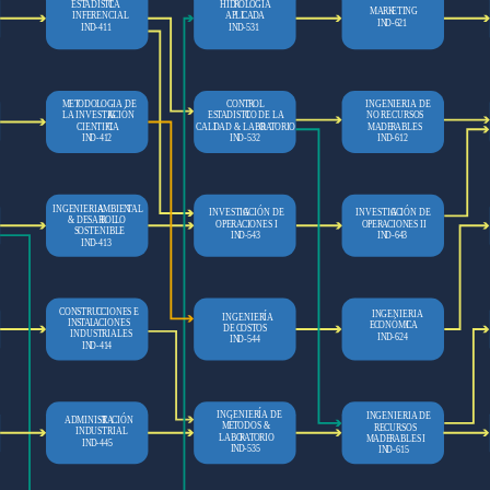
ES
T
ADISTI
C
A
HID
R
O
L
OGIA
M
ARK
E
TING
INFERENCIAL
APLI
C
A
D
A
IN
D
-621
IN
D
-411
IN
D
-531
M
E
T
ODO
L
OGIA DE
C
ONT
R
OL
INGENIERIA DE
CIÓN
LA INVESTIG
A
ES
T
ADISTI
C
O DE LA
NO RECURSOS
CIENTIFI
C
A
C
ALI
D
AD & LABO
R
A
T
ORIO
M
ADE
R
ABLES
IN
D
-412
IN
D
-532
IN
D
-612
INGENIERIA
A
MBIEN
T
AL
CIÓN DE
CIÓN DE
INVESTIG
A
INVESTIG
A
& DESAR
R
OL
L
O
OPE
R
A
CIONES I
OPE
R
A
CIONES II
SOSTENIBLE
IN
D
-543
IN
D
-643
IN
D
-413
C
ONSTRU
C
CIONES E
INGENIERIA
INGENIERÍA
INS
T
AL
A
CIONES
ONÓMI
E
C
C
A
DE
C
OS
T
OS
INDUSTRIALES
IN
D
-624
IN
D
-544
IN
D
-414
INGENIERÍA DE
INGENIERIA DE
CIÓN
ADMINIST
R
A
É
M
T
ODOS &
RECURSOS
INDUSTRIAL
LABO
R
A
T
ORIO
M
ADE
R
ABLES I
IN
D
-445
IN
D
-535
IN
D
-615