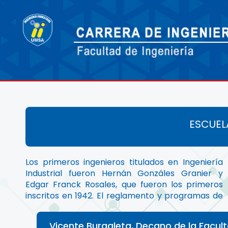
ESCUELA
Los primeros ingenieros titulados en Ingeniería
la Escuela de Ingeniería Industrial, dependiente
docente, quienes pueden ser considerados como
Industrial fueron Hernán Gonzáles Granier y
de la Facultad de Ciencias Exactas, aprobado
los fundadores de la Carrera de Ingeniería
Edgar Franck Rosales, que fueron los primeros
por el Consejo Universitario el 28 de junio de 1945,
inscritos en 1942. El reglamento y programas de
establecieron el siguiente plantel directivo y
Vicente Burgaleta, Decano de la Facult