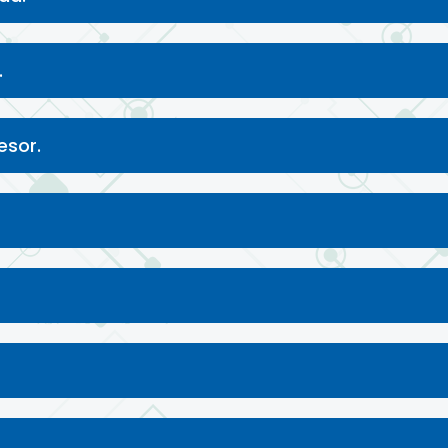
.
esor.