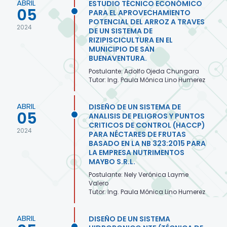
ABRIL
ESTUDIO TÉCNICO ECONÓMICO
05
PARA EL APROVECHAMIENTO
POTENCIAL DEL ARROZ A TRAVES
2024
DE UN SISTEMA DE
RIZIPISCICULTURA EN EL
MUNICIPIO DE SAN
BUENAVENTURA.
Postulante: Adolfo Ojeda Chungara
Tutor: Ing. Paula Mónica Lino Humerez
ABRIL
DISEÑO DE UN SISTEMA DE
05
ANALISIS DE PELIGROS Y PUNTOS
CRITICOS DE CONTROL (HACCP)
2024
PARA NÉCTARES DE FRUTAS
BASADO EN LA NB 323:2015 PARA
LA EMPRESA NUTRIMENTOS
MAYBO S.R.L.
Postulante: Nely Verónica Layme
Valero
Tutor: Ing. Paula Mónica Lino Humerez
ABRIL
DISEÑO DE UN SISTEMA