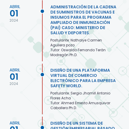
ABRIL
ADMINISTRACIÓN DE LA CADENA
01
DE SUMINISTROS DE VACUNAS E
INSUMOS PARA EL PROGRAMA
2024
AMPLIADO DE INMUNIZACIÓN
(PAI) CASO: MINISTERIO DE
SALUD Y DEPORTES.
Postulante: Nathalye Carmen
Aguilera pozo
Tutor: Oswaldo Fernando Terán
Modregón Ph.D.
ABRIL
DISEÑO DE UNA PLATAFORMA
01
VIRTUAL DE COMERCIO
ELECTRÓNICO PARA LA EMPRESA
2024
SAFETY WORLD.
Postulante: Sergio Jhamill Antonio
Flores Acha
Tutor: Ahmed Ernesto Amusquivar
Caballero Ph.D.
ABRIL
DISEÑO DE UN SISTEMA DE
GESTIÓN EMPRESARIAL BASADO