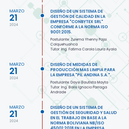
MARZO
DISEÑO DE UN SISTEMA DE
21
GESTIÓN DE CALIDAD EN LA
EMPRESA "CONBYTEX SRL"
2024
CONFORME A LA NORMA ISO
9001:2015.
Postulante: Zulema Yhenny Pajsi
Colquehuanca
Tutor: Ing. Fatima Carola Laura Ayala
MARZO
DISEÑO DE MEDIDAS DE
21
PRODUCCIÓN MAS LIMPIA PARA
LA EMPRESA "PIL ANDINA S.A.".
2024
Postulante: Daysi Bautista Mayta
Tutor: Ing. Boris Ignacio Parraga
Andrade
MARZO
DISEÑO DE UN SISTEMA DE
21
GESTIÓN DE SEGURIDAD Y SALUD
EN EL TRABAJO EN BASE A LA
2024
NORMA BOLIVIANA NB/ISO
45001:2018 EN LA EMPRESA