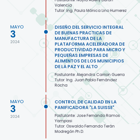
Valencia
Tutor: Ing. Paula Mónica Lino Humerez
MAYO
DISEÑO DEL SERVICIO INTEGRAL
3
DE BUENAS PRACTICAS DE
MANUFACTURA DE LA
2024
PLATAFORMA ACELERADORA DE
PRODUCTIVIDAD PARA MICRO Y
PEQUEÑAS EMPRESAS DE
ALIMENTOS DE LOS MUNICIPIOS
DE LA PAZ Y EL ALTO
Postulante: Alejandra Carrion Guerra
Tutor: Ing. Juan Pablo Fernández
Rocha
MAYO
CONTROL DE CALIDAD EN LA
3
PANIFICADORA "LA SUISSE"
Postulante: Jose Fernando Ramos
2024
Yampasi
Tutor: Oswaldo Fernando Terán
Modregón Ph.D.