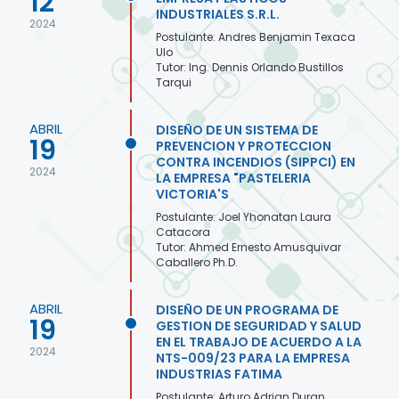
12
INDUSTRIALES S.R.L.
2024
Postulante: Andres Benjamin Texaca
Ulo
Tutor: Ing. Dennis Orlando Bustillos
Tarqui
ABRIL
DISEÑO DE UN SISTEMA DE
19
PREVENCION Y PROTECCION
CONTRA INCENDIOS (SIPPCI) EN
2024
LA EMPRESA "PASTELERIA
VICTORIA'S
Postulante: Joel Yhonatan Laura
Catacora
Tutor: Ahmed Ernesto Amusquivar
Caballero Ph.D.
ABRIL
DISEÑO DE UN PROGRAMA DE
19
GESTION DE SEGURIDAD Y SALUD
EN EL TRABAJO DE ACUERDO A LA
2024
NTS-009/23 PARA LA EMPRESA
INDUSTRIAS FATIMA
Postulante: Arturo Adrian Duran