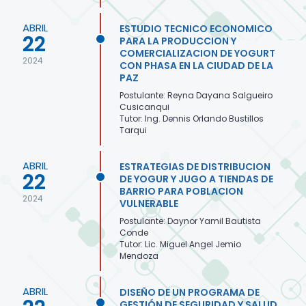
ABRIL
ESTUDIO TECNICO ECONOMICO
22
PARA LA PRODUCCION Y
COMERCIALIZACION DE YOGURT
2024
CON PHASA EN LA CIUDAD DE LA
PAZ
Postulante: Reyna Dayana Salgueiro
Cusicanqui
Tutor: Ing. Dennis Orlando Bustillos
Tarqui
ABRIL
ESTRATEGIAS DE DISTRIBUCION
22
DE YOGUR Y JUGO A TIENDAS DE
BARRIO PARA POBLACION
2024
VULNERABLE
Postulante: Daynor Yamil Bautista
Conde
Tutor: Lic. Miguel Angel Jemio
Mendoza
ABRIL
DISEÑO DE UN PROGRAMA DE
GESTIÓN DE SEGURIDAD Y SALUD