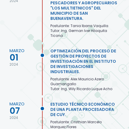
2024
PESCADORES Y AGROPECUARIOS
"LOS MULTIETNICOS" DEL
MUNICIPIO DE SAN
BUENAVENTURA.
Postulante: Tania Ibarra Vaquilla
Tutor: Ing. German Iver Hilaquita
Ticona
MARZO
OPTIMIZACIÓN DEL PROCESO DE
01
GESTIÓN DE PROYECTOS DE
INVESTIGACIÓN EN EL INSTITUTO
2024
DE INVESTIGACIONES
INDUSTRIALES.
Postulante: Alex Mauricio Azero
Guamangallo
Tutor: Ing. Wily Ricardo Luque Acho
MARZO
ESTUDIO TÉCNICO ECONÓMICO
07
DE UNA PLANTA PROCESADORA
DE CUY.
2024
Postulante: Cristhian Marcelo
Marquez Flores