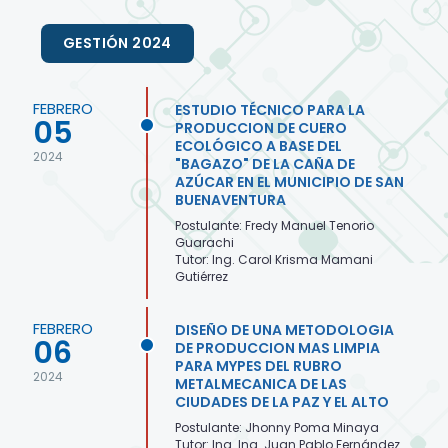
GESTIÓN 2024
FEBRERO
ESTUDIO TÉCNICO PARA LA
05
PRODUCCION DE CUERO
ECOLÓGICO A BASE DEL
2024
"BAGAZO" DE LA CAÑA DE
AZÚCAR EN EL MUNICIPIO DE SAN
BUENAVENTURA
Postulante: Fredy Manuel Tenorio
Guarachi
Tutor: Ing. Carol Krisma Mamani
Gutiérrez
FEBRERO
DISEÑO DE UNA METODOLOGIA
06
DE PRODUCCION MAS LIMPIA
PARA MYPES DEL RUBRO
2024
METALMECANICA DE LAS
CIUDADES DE LA PAZ Y EL ALTO
Postulante: Jhonny Poma Minaya
Tutor: Ing. Ing. Juan Pablo Fernández