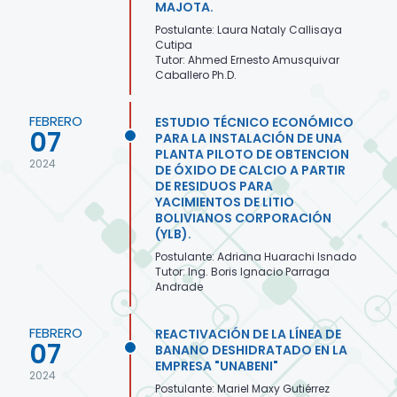
MAJOTA.
Postulante: Laura Nataly Callisaya
Cutipa
Tutor: Ahmed Ernesto Amusquivar
Caballero Ph.D.
FEBRERO
ESTUDIO TÉCNICO ECONÓMICO
07
PARA LA INSTALACIÓN DE UNA
PLANTA PILOTO DE OBTENCION
2024
DE ÓXIDO DE CALCIO A PARTIR
DE RESIDUOS PARA
YACIMIENTOS DE LITIO
BOLIVIANOS CORPORACIÓN
(YLB).
Postulante: Adriana Huarachi Isnado
Tutor: Ing. Boris Ignacio Parraga
Andrade
FEBRERO
REACTIVACIÓN DE LA LÍNEA DE
07
BANANO DESHIDRATADO EN LA
EMPRESA "UNABENI"
2024
Postulante: Mariel Maxy Gutiérrez